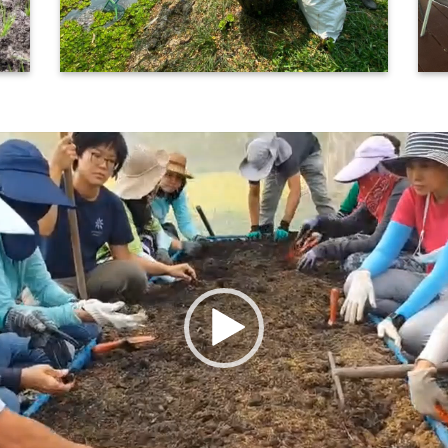
ตัว
เล่น
ไฟล์
วิดีโอ