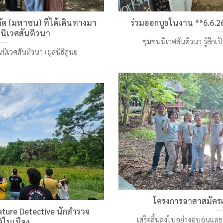
ัด (มหาชน) ที่ได้เดินทางมา
ร่วมออกบูธในงาน **6.6.26
นิเวศสันติวนา
ชุมชนนิเวศสันติวนา รู้สึกเป
ชนนิเวศสันติวนา (มูลนิธิศูนย
โครงการอาสาสมัครเกษ
Nature Detective นักสำรวจ
เสร็จสิ้นลงไปอย่างอบอุ่นและ
ิในเมือง