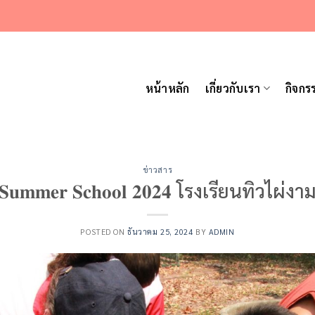
หน้าหลัก
เกี่ยวกับเรา
กิจกร
ข่าวสาร
𝐒𝐮𝐦𝐦𝐞𝐫 𝐒𝐜𝐡𝐨𝐨𝐥 𝟐𝟎𝟐𝟒 โรงเรียนทิวไผ่งา
POSTED ON
ธันวาคม 25, 2024
BY
ADMIN