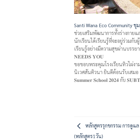
Santi Wana Eco Community ชุม
ช่วยเสริมพัฒนาการทั้งร่างกายแล
นักเรียนได้เรียนรู้ที่จะอยู่ร่วมก
เรียนรู้อย่างมีความสุขผ่านบรรยากาศขอ
𝐍𝐄𝐄𝐃𝐒 𝐘𝐎𝐔
ขอขอบพระคุณโรงเรียนทิวไผ่งามม
นิเวศสันติวนา ยินดีต้อนรับเสมอ
𝐒𝐮𝐦𝐦𝐞𝐫 𝐒𝐜𝐡𝐨𝐨𝐥 𝟐𝟎𝟐𝟒 กับ 𝐒
หลักสูตรรุกขกรรม การดูแล ตั
(หลักสูตร1วัน)