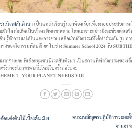
ชนนิเวศสันติวนา
เป็นแหล่งเรียนรู้นอกห้องเรียนที่จะมอบประสบการณ์ต
ะจิตใจ ก่อเกิดเป็นทักษะที่หลากหลาย โดยเฉพาะอย่างยิ่งจะช่วยส่งเสร
ับผู้อื่น รู้จักการแบ่งปันและการช่วยเหลือผ่านกิจกรรมที่ได้ทำร่วมกัน รูปภ
งกิจกรรมทัศนศึกษาในช่วง 𝐒𝐮𝐦𝐦𝐞𝐫 𝐒𝐜𝐡𝐨𝐨𝐥 𝟐𝟎𝟐𝟒 กับ 𝐒𝐔𝐁𝐓𝐇𝐄
ากๆนะคะ ที่เลือกชุมชนนิเวศสันติวนา เป็นสถานที่ทำกิจกรรมของเด็ก
 หวังว่าจะโอกาสพบกันใหม่ในครั้งต่อไปค่ะ
𝐁𝐓𝐇𝐄𝐌𝐄 𝟏 : 𝐘𝐎𝐔𝐑 𝐏𝐋𝐀𝐍𝐄𝐓 𝐍𝐄𝐄𝐃𝐒 𝐘𝐎𝐔
อบรมหลักสูตรปฏิบัติการระยะสั้
ดแต่งต้นไม้เบื้องต้น มิ.ย.
จานธรร